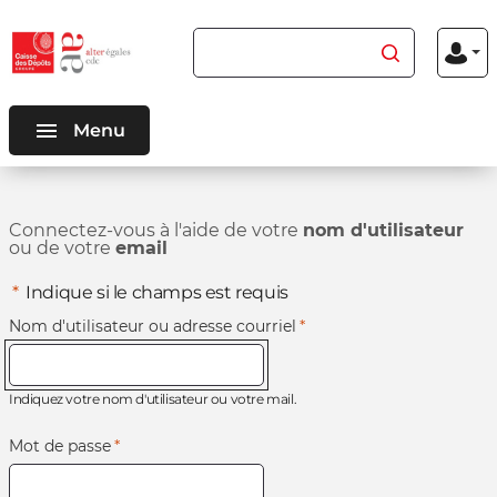
Aller au
Aller au
Rechercher du contenu
Menu
contenu
menu
Mon
inscriptio
connexio
principal
principal
Menu
Connectez-vous à l'aide de votre
nom d'utilisateur
ou de votre
email
*
Indique si le champs est requis
Nom d'utilisateur ou adresse courriel
*
Indiquez votre nom d'utilisateur ou votre mail.
Mot de passe
*