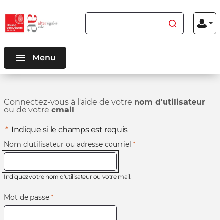
Aller au
Aller au
Rechercher du contenu
Menu
contenu
menu
Mon
inscriptio
connexio
principal
principal
Menu
Connectez-vous à l'aide de votre
nom d'utilisateur
ou de votre
email
*
Indique si le champs est requis
Nom d'utilisateur ou adresse courriel
*
Indiquez votre nom d'utilisateur ou votre mail.
Mot de passe
*