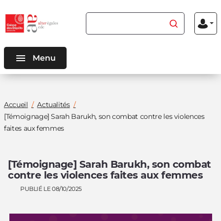
Aller au
Aller au
Rechercher du contenu
Menu
contenu
menu
Mon
inscriptio
connexio
principal
principal
Menu
Vous
Accueil
Actualités
êtes
[Témoignage] Sarah Barukh, son combat contre les violences
ici
faites aux femmes
:
[Témoignage] Sarah Barukh, son combat
contre les violences faites aux femmes
PUBLIÉ LE 08/10/2025