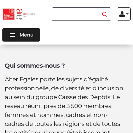
Aller au
Aller au
Rechercher du contenu
Menu
contenu
menu
Mon
inscriptio
connexio
principal
principal
Menu
Alter
Qui sommes-nous ?
égales
Alter Egales porte les sujets d’égalité
professionnelle, de diversité et d’inclusion
au sein du groupe Caisse des Dépôts. Le
réseau réunit près de 3 500 membres,
femmes et hommes, cadres et non-
cadres de toutes les régions et de toutes
les entités du Groupe (Établissement