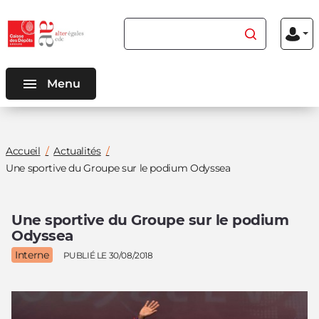
Aller au
Aller au
Rechercher du contenu
Menu
contenu
menu
Mon
inscriptio
connexio
principal
principal
Menu
Vous
Accueil
Actualités
êtes
Une sportive du Groupe sur le podium Odyssea
ici
:
Une sportive du Groupe sur le podium
Odyssea
Interne
PUBLIÉ LE 30/08/2018