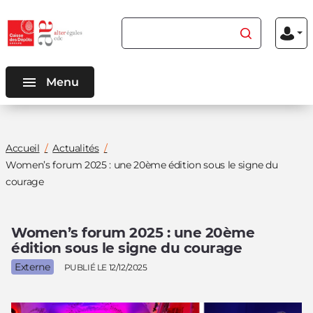
Aller au
Aller au
Rechercher du contenu
Menu
contenu
menu
Mon
inscriptio
connexio
principal
principal
Menu
Vous
Accueil
Actualités
êtes
Women’s forum 2025 : une 20ème édition sous le signe du
ici
courage
:
Women’s forum 2025 : une 20ème
édition sous le signe du courage
Externe
PUBLIÉ LE 12/12/2025