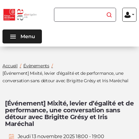
Aller au
Aller au
Rechercher du contenu
Menu
contenu
menu
Mon
inscriptio
connexio
principal
principal
Menu
Vous
Accueil
Évènements
êtes
[Événement] Mixité, levier d’égalité et de performance, une
ici
conversation sans détour avec Brigitte Grésy et Iris Maréchal
:
[Événement] Mixité, levier d’égalité et de
performance, une conversation sans
détour avec Brigitte Grésy et Iris
Maréchal
Jeudi 13 novembre 2025 18:00 - 19:00