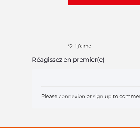
1 j'aime
Réagissez en premier(e)
Please
connexion
or
sign up
to commen