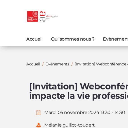
Aller au
Aller au
contenu
menu
principal
principal
Accueil
Qui sommes nous ?
Évènemen
Vous
Accueil
Évènements
[Invitation] Webconférence «
êtes
ici
[Invitation] Webconfér
:
impacte la vie professi
Mardi 05 novembre 2024 13:30 - 14:30
Mélanie guillot-toudert