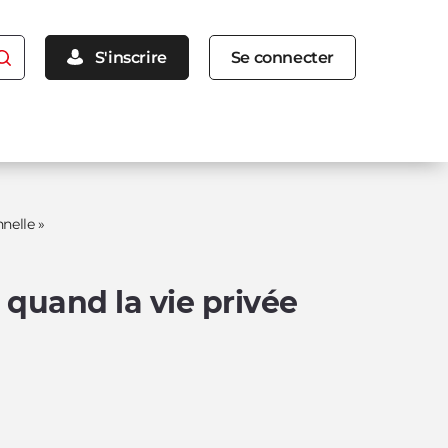
Menu
S'inscrire
Se connecter
inscription
connexion
nelle »
 quand la vie privée