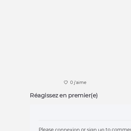
0 j'aime
Réagissez en premier(e)
Please
connexion
or
sign up
to commen