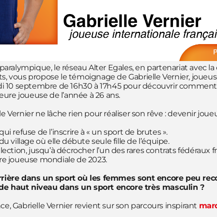
ralympique, le réseau Alter Egales, en partenariat avec la 
ts, vous propose le témoignage de Gabrielle Vernier, joueus
i 10 septembre de 16h30 à 17h45 pour découvrir comment G
lleure joueuse de l’année à 26 ans.
le Vernier ne lâche rien pour réaliser son rêve : devenir jo
 refuse de l’inscrire à « un sport de brutes ».
 du village où elle débute seule fille de l’équipe.
élection, jusqu’à décrocher l’un des rares contrats fédéraux f
eure joueuse mondiale de 2023.
ière dans un sport où les femmes sont encore peu recon
 de haut niveau dans un sport encore très masculin ?
ce, Gabrielle Vernier revient sur son parcours inspirant
mard