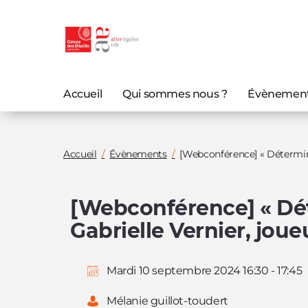
Aller au
Aller au
contenu
menu
principal
principal
Accueil
Qui sommes nous ?
Évènemen
Vous
Accueil
Évènements
[Webconférence] « Déterminée
êtes
ici
[Webconférence] « Déte
:
Gabrielle Vernier, jou
Mardi 10 septembre 2024 16:30 - 17:45
Mélanie guillot-toudert