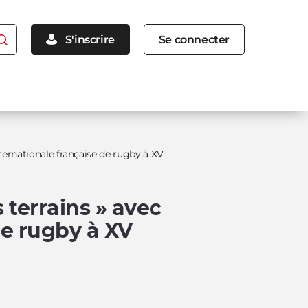
Menu
S'inscrire
Se connecter
inscription
connexion
nternationale française de rugby à XV
 terrains » avec
de rugby à XV