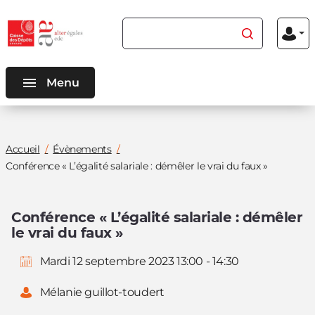
Aller au
Aller au
Rechercher du contenu
Menu
contenu
menu
Mon
inscriptio
connexio
principal
principal
Menu
Vous
Accueil
Évènements
êtes
Conférence « L’égalité salariale : démêler le vrai du faux »
ici
:
Conférence « L’égalité salariale : démêler
le vrai du faux »
Mardi 12 septembre 2023 13:00 - 14:30
Mélanie guillot-toudert