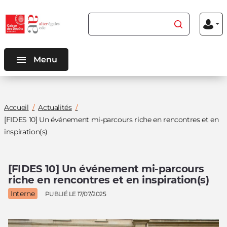
Aller au
Aller au
Rechercher du contenu
Menu
contenu
menu
Mon
inscriptio
connexio
principal
principal
Menu
Vous
Accueil
Actualités
êtes
[FIDES 10] Un événement mi-parcours riche en rencontres et en
ici
inspiration(s)
:
[FIDES 10] Un événement mi-parcours
riche en rencontres et en inspiration(s)
Interne
PUBLIÉ LE 17/07/2025