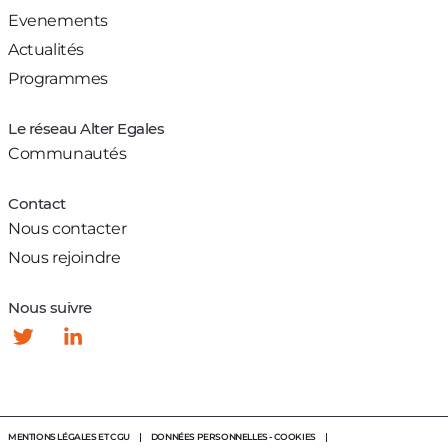
Evenements
Actualités
Programmes
Le réseau Alter Egales
Communautés
Contact
Nous contacter
Nous rejoindre
Nous suivre
Suivez-
Suivez-
nous
nous
sur
sur
Twitter
Linkedin
MENTIONS LÉGALES ET CGU
DONNÉES PERSONNELLES - COOKIES