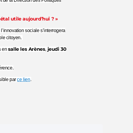
 de la Direction des Politiques
al utile aujourd’hui ? »
l’innovation sociale s’interrogera
ple citoyen.
salle les Arènes
jeudi 30
s en
,
érence.
sible par
ce lien
.