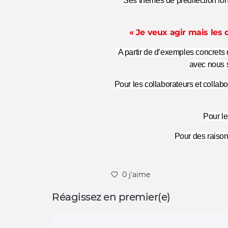
Ses thèmes de prédilection fon
« Je veux agir mais les
A partir de d’exemples concrets d
avec nous s
Pour les collaborateurs et coll
Pour le
Pour des raison
0 j'aime
Réagissez en premier(e)