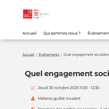
Aller au
Aller au
contenu
menu
principal
principal
Accueil
Qui sommes nous ?
Évènemen
Vous
Accueil
Évènements
Quel engagement social/soci
êtes
ici
Quel engagement social
:
Jeudi 30 octobre 2025 11:30 - 12:30
Mélanie guillot-toudert