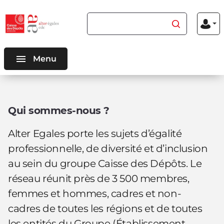
Aller au
Aller au
Rechercher du contenu
Menu
contenu
menu
Mon
inscriptio
connexio
principal
principal
Menu
Alter
Qui sommes-nous ?
égales
Alter Egales porte les sujets d’égalité
professionnelle, de diversité et d’inclusion
au sein du groupe Caisse des Dépôts. Le
réseau réunit près de 3 500 membres,
femmes et hommes, cadres et non-
cadres de toutes les régions et de toutes
les entités du Groupe (Établissement