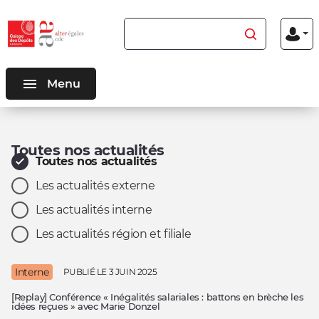
Aller au
Aller au
Rechercher du contenu
Menu
contenu
menu
Mon
inscriptio
connexio
principal
principal
Menu
Toutes nos actualités
Filtres les actualités par :
Toutes nos actualités
Les actualités ont bien été filtrées par Toutes nos actuali
Les actualités externe
Les actualités interne
Les actualités région et filiale
Interne
PUBLIÉ LE
3 JUIN 2025
[Replay] Conférence « Inégalités salariales : battons en brèche les
idées reçues » avec Marie Donzel