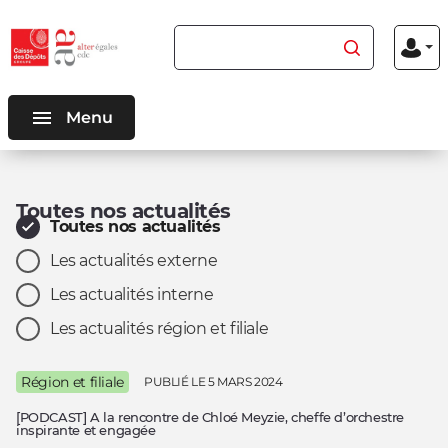
Aller au
Aller au
Rechercher du contenu
Menu
contenu
menu
Mon
inscriptio
connexio
principal
principal
Menu
Toutes nos actualités
Filtres les actualités par :
Toutes nos actualités
Les actualités ont bien été filtrées par Toutes nos actuali
Les actualités externe
Les actualités interne
Les actualités région et filiale
Région et filiale
PUBLIÉ LE
5 MARS 2024
[PODCAST] A la rencontre de Chloé Meyzie, cheffe d’orchestre
inspirante et engagée